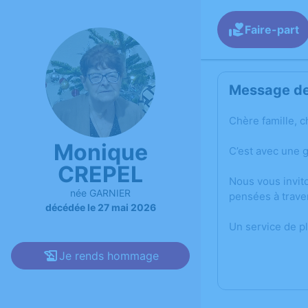
Faire-part
Message de 
Chère famille, c
Monique
C’est avec une 
CREPEL
Nous vous invit
née GARNIER
pensées à trave
décédée le 27 mai 2026
Un service de p
Je rends hommage