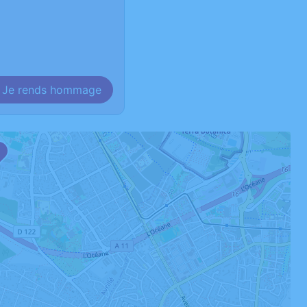
Je rends hommage
1