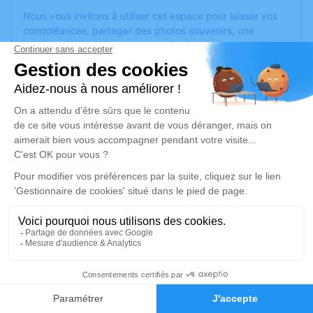
Nous vous invitons à utiliser cet espace pour laisser vos
condoléances, partager des photos souvenirs, une
anecdote ou exprimer vos pensées à travers des poèmes
ou des textes. Cet endroit est un lieu d'expression dédié à
honorer la mémoire de Myriam RABIA.
Un service de plantation d’arbre hommage est
disponible
ici
.
Je rends hommage
Cérémonie
mardi 22 mars 2022 à 13h30
Crematorium D de Montreuil-Juigne
2 Avenue des Poiriers
49460 Montreuil-Juigne
1
Faire-part
Hommages
Je rends hommage