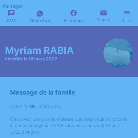
Partager
E-mail
SMS
WhatsApp
Facebook
Lien
Myriam RABIA
décédée le 16 mars 2022
Message de la famille
Chère famille, chers amis,
C’est avec une grande tristesse que nous vous annonçons
le décès de Myriam RABIA survenu le mercredi 16 mars
2022 à Angers.