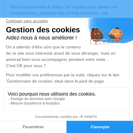
Nous vous invitons à utiliser cet espace pour laisser vos
condoléances, partager des photos souvenirs, une
anecdote ou exprimer vos pensées à travers des poèmes
ou des textes. Cet endroit est un lieu d'expression dédié à
honorer la mémoire de Nathalie WORMES.
Un service de plantation d’arbre hommage est
disponible
ici
.
Je rends hommage
Cérémonie
mercredi 20 octobre 2021 à 10h30
Mementorium de Montreuil-Juigne
2 Avenue des Poiriers
49460 Montreuil-Juigne
2
Faire-part
Hommages
Je rends hommage