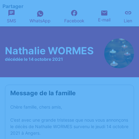
Partager
E-mail
SMS
WhatsApp
Facebook
Lien
Nathalie WORMES
décédée le 14 octobre 2021
Message de la famille
Chère famille, chers amis,
C’est avec une grande tristesse que nous vous annonçons
le décès de Nathalie WORMES survenu le jeudi 14 octobre
2021 à Angers.