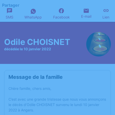
Partager
E-mail
SMS
WhatsApp
Facebook
Lien
Odile CHOISNET
décédée le 10 janvier 2022
Message de la famille
Chère famille, chers amis,
C’est avec une grande tristesse que nous vous annonçons
le décès d’Odile CHOISNET survenu le lundi 10 janvier
2022 à Angers.