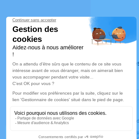
Déroulé de
Le mercre
Crematoriu