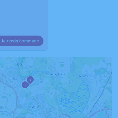
Je rends hommage
2
3