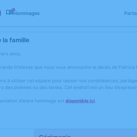
Hommages
Part
0
la famille
hers amis,
grande tristesse que nous vous annonçons le décès de Patricia 
ons à utiliser cet espace pour laisser vos condoléances, parta
rs des poèmes ou des textes. Cet endroit est un lieu d'expressi
lantation d’arbre hommage est
disponible ici
.