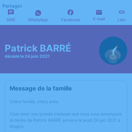
Partager
E-mail
SMS
WhatsApp
Facebook
Lien
Patrick BARRÉ
décédé le 24 juin 2021
Message de la famille
Chère famille, chers amis,
C’est avec une grande tristesse que nous vous annonçons
le décès de Patrick BARRÉ survenu le jeudi 24 juin 2021 à
Angers.