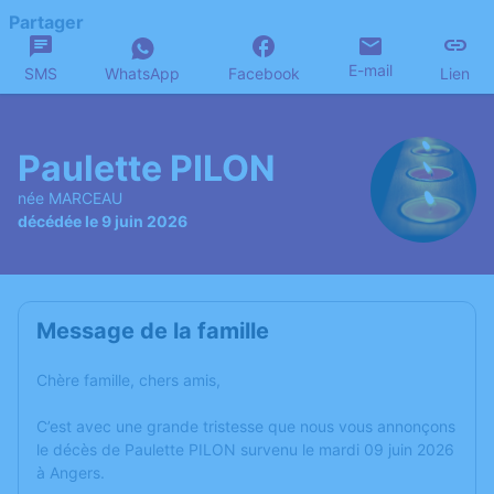
Partager
E-mail
SMS
WhatsApp
Facebook
Lien
Paulette PILON
née MARCEAU
décédée le 9 juin 2026
Message de la famille
Chère famille, chers amis,
C’est avec une grande tristesse que nous vous annonçons
le décès de Paulette PILON survenu le mardi 09 juin 2026
à Angers.