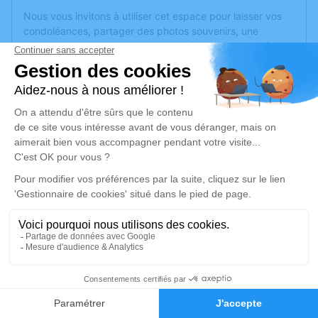
Nous vous invitons à utiliser cet espace pour laisser vos
condoléances, partager des photos souvenirs, une
anecdote ou exprimer vos pensées à travers des poèmes
ou des textes. Cet endroit est un lieu d'expression dédié à
honorer la mémoire de Paulette ROCHER.
Un service de plantation d’arbre hommage est
disponible
ici
.
Je rends hommage
Cérémonie
mardi 29 juin 2021 à 15h00
Eglise Saint-Maurille des Ponts-de-Cé de
Les Ponts-de-Ce
49130 Les Ponts-de-Ce
0
Faire-part
Hommages
Je rends hommage