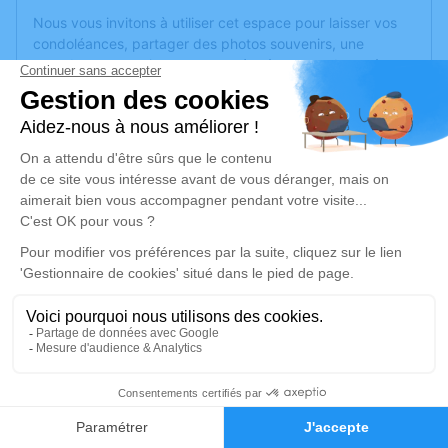
Nous vous invitons à utiliser cet espace pour laisser vos
condoléances, partager des photos souvenirs, une
anecdote ou exprimer vos pensées à travers des poèmes
ou des textes. Cet endroit est un lieu d'expression dédié à
honorer la mémoire de Raymond STOCKS.
Un service de plantation d’arbre hommage est
disponible
ici
.
Je rends hommage
Cérémonie
samedi 30 avril 2022 à 09h30
Eglise Sainte-Thérèse d'Angers
49000 Angers
3
Je rends hommage
Faire-part
Hommages