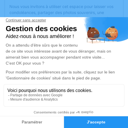
Nous vous invitons à utiliser cet espace pour laisser vos
condoléances, partager des photos souvenirs, une
anecdote ou exprimer vos pensées à travers des poèmes
ou des textes. Cet endroit est un lieu d'expression dédié à
honorer la mémoire de René GELINEAU.
Un service de plantation d’arbre hommage est
disponible
ici
.
Je rends hommage
Cérémonie
samedi 11 juin 2022 à 15h00
Eglise Saint Gilles d'Avrille
49240 Avrille
1
Je rends hommage
Faire-part
Hommages