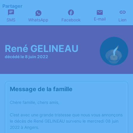
Partager
E-mail
SMS
WhatsApp
Facebook
Lien
René GELINEAU
décédé le 8 juin 2022
Message de la famille
Chère famille, chers amis,
C’est avec une grande tristesse que nous vous annonçons
le décès de René GELINEAU survenu le mercredi 08 juin
2022 à Angers.