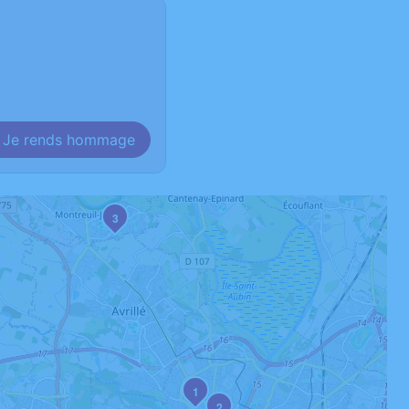
Je rends hommage
3
1
2