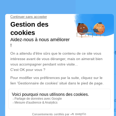
Déroulé de
Le mercre
Eglise la T