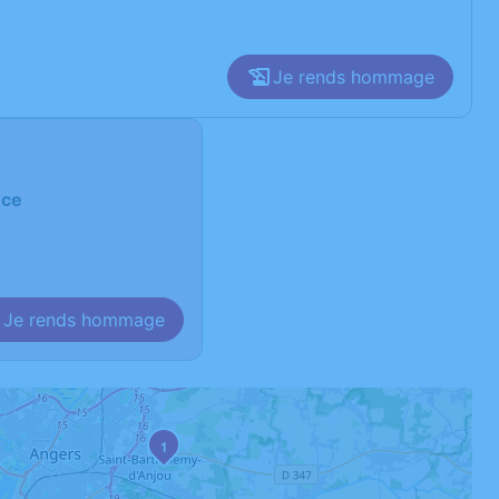
Je rends hommage
nce
Je rends hommage
1