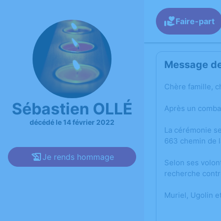
Faire-part
Message de 
C
hère famille, c
Sébastien OLLÉ
Après un combat
décédé le 14 février 2022
La cérémonie se
663 chemin de 
Je rends hommage
Selon ses volont
recherche contr
Muriel, Ugolin 