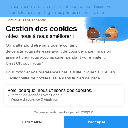
Nous vous invitons à utiliser cet espace pour laisser vos
condoléances, partager des photos souvenirs, une
anecdote ou exprimer vos pensées à travers des poèmes
ou des textes. Cet endroit est un lieu d'expression dédié à
honorer la mémoire de Serge BODIN.
Un service de plantation d’arbre hommage est
disponible
ici
.
Je rends hommage
Cérémonie
jeudi 30 juin 2022 à 10h00
Eglise de Maze
49250 Maze
1
Je rends hommage
Faire-part
Hommages