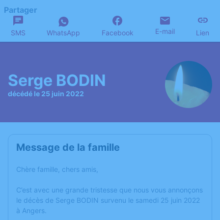
Partager
E-mail
SMS
WhatsApp
Facebook
Lien
Serge BODIN
décédé le 25 juin 2022
Message de la famille
Chère famille, chers amis,
C’est avec une grande tristesse que nous vous annonçons
le décès de Serge BODIN survenu le samedi 25 juin 2022
à Angers.