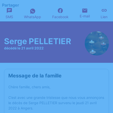
Partager
E-mail
SMS
WhatsApp
Facebook
Lien
Serge PELLETIER
décédé le 21 avril 2022
Message de la famille
Chère famille, chers amis,
C’est avec une grande tristesse que nous vous annonçons
le décès de Serge PELLETIER survenu le jeudi 21 avril
2022 à Angers.