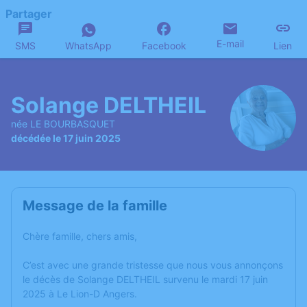
Partager
E-mail
SMS
WhatsApp
Facebook
Lien
Solange DELTHEIL
née LE BOURBASQUET
décédée le 17 juin 2025
Message de la famille
Chère famille, chers amis,
C’est avec une grande tristesse que nous vous annonçons
le décès de Solange DELTHEIL survenu le mardi 17 juin
2025 à Le Lion-D Angers.