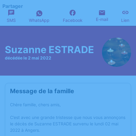
Partager
E-mail
SMS
WhatsApp
Facebook
Lien
Suzanne ESTRADE
décédée le 2 mai 2022
Message de la famille
Chère famille, chers amis,
C’est avec une grande tristesse que nous vous annonçons
le décès de Suzanne ESTRADE survenu le lundi 02 mai
2022 à Angers.