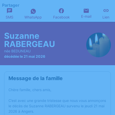
Partager
E-mail
SMS
WhatsApp
Facebook
Lien
Suzanne
RABERGEAU
née BEDUNEAU
décédée le 21 mai 2026
Message de la famille
Chère famille, chers amis,
C’est avec une grande tristesse que nous vous annonçons
le décès de Suzanne RABERGEAU survenu le jeudi 21 mai
2026 à Angers.