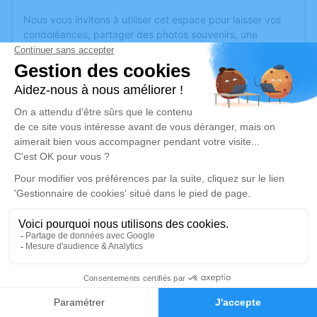
Nous vous invitons à utiliser cet espace pour laisser vos
condoléances, partager des photos souvenirs, une
anecdote ou exprimer vos pensées à travers des poèmes
ou des textes. Cet endroit est un lieu d'expression dédié à
honorer la mémoire de Suzanne RABERGEAU.
Je rends hommage
Cérémonie
mercredi 27 mai 2026 à 10h30
Eglise Saint Gilles d'Avrille
49240 Avrille
Je rends hommage
2
Déroulé des obsèques
Faire-part
Hommages