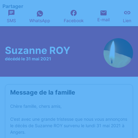
Partager
E-mail
SMS
WhatsApp
Facebook
Lien
Suzanne ROY
décédé le 31 mai 2021
Message de la famille
Chère famille, chers amis,
C’est avec une grande tristesse que nous vous annonçons
le décès de Suzanne ROY survenu le lundi 31 mai 2021 à
Angers.