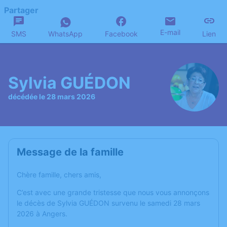
Partager
E-mail
SMS
WhatsApp
Facebook
Lien
Sylvia GUÉDON
décédée le 28 mars 2026
Message de la famille
Chère famille, chers amis,
C’est avec une grande tristesse que nous vous annonçons
le décès de Sylvia GUÉDON survenu le samedi 28 mars
2026 à Angers.