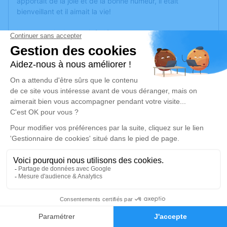
apportait de la joie et de la bonne humeur, il était
bienveillant et il aimait la vie!
Nous vous invitons soit à déposer une photo de vous et
de lui soit à nous laisser un témoignage de vos souvenirs
passés en sa compagnie.
Vito repose dans la maison familiale où il est entouré de
tout notre amour, les visites sont réservées aux seuls
membres de la famille et aux amis proches.
Nous vous remercions tous pour vos nombreux soutiens
et l’affection que vous lui portiez.
Un service de plantation d’arbre hommage est
disponible
ici
.
Je rends hommage
164
Faire-part
Hommages
Cérémonie