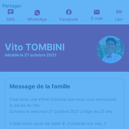
Partager
E-mail
SMS
WhatsApp
Facebook
Lien
Vito TOMBINI
décédé le 27 octobre 2021
Message de la famille
C’est avec une infinie tristesse que nous vous annonçons
le décès de Vito
Survenu le mercredi 27 octobre 2021 à l’âge de 25 ans.
Il était notre rayon de soleil
☀️
,
il éclairait nos vies, il