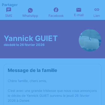
Partager
E-mail
SMS
WhatsApp
Facebook
Lien
Yannick GUIET
décédé le 26 février 2026
Message de la famille
Chère famille, chers amis,
C’est avec une grande tristesse que nous vous annonçons
le décès de Yannick GUIET survenu le jeudi 26 février
2026 à Denee.