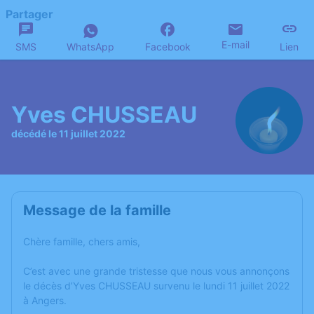
Partager
E-mail
SMS
WhatsApp
Facebook
Lien
Yves CHUSSEAU
décédé le 11 juillet 2022
Message de la famille
Chère famille, chers amis,
C’est avec une grande tristesse que nous vous annonçons
le décès d’Yves CHUSSEAU survenu le lundi 11 juillet 2022
à Angers.