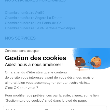
NOS CHAMBRES FUNERAIRES
Chambre funéraire Avrillé
Chambre funéraire Angers La Doutre
Chambre funéraire Les Ponts-de-Cé
Chambre funéraire Saint-Barthélemy-d’Anjou
NOS SERVICES
Organisation d'obsèques
Prévoyance
Salle de convivialité
Salle de cérémonie
Ventes d'articles
Monuments
© 2021 – POMPES FUNEBRES SETTIMIO TOMBINI – Tous droits réservés –
Mentions légales
Réalisation et référencement par