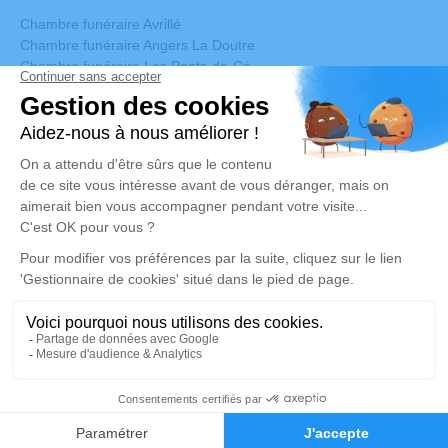
Chambre funéraire Avrillé
Chambre funéraire Angers La Doutre
Chambre funéraire Les Ponts-de-Cé
Chambre funéraire Saint-Barthélemy-d’Anjou
NOS SERVICES
Organisation d'obsèques
Prévoyance
Salle de convivialité
Salle de cérémonie
Ventes d'articles
Monuments
© 2021 – POMPES FUNEBRES SETTIMIO TOMBINI – Tous droits réservés –
Mentions légales
Réalisation et référencement par